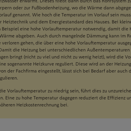
izwasser erwärmt. Dieses fließt dann durch das Rohrsystem z
rpern oder zur Fußbodenheizung, wo die Wärme dann abgege
orlauf genannt. Wie hoch die Temperatur im Vorlauf sein muss,
r Heiztechnik und dem Energiestandard des Hauses. Bei klein
m Beispiel eine hohe Vorlauftemperatur notwendig, damit die 
 Wärme abgeben. Auch durch mangelnde Dämmung kann im Ro
verloren gehen, die über eine hohe Vorlauftemperatur ausge
Damit die Heizung bei unterschiedlichen Außentemperaturen
ngen bringt (nicht zu viel und nicht zu wenig heizt), wird die 
ine sogenannte Heizkurve reguliert. Diese wird an der Heizung
von der Fachfirma eingestellt, lässt sich bei Bedarf aber auch d
gulieren.
 die Vorlauftemperatur zu niedrig sein, führt dies zu unzureic
. Eine zu hohe Temperatur dagegen reduziert die Effizienz un
höheren Heizkostenrechnung bei.