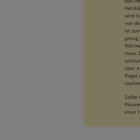
das He
Heizkö
wird V
von de
ist zu
genug
Wärme 
muss. 
Leistu
über e
Regel 
nachre
Sollte
Räumen
einer 