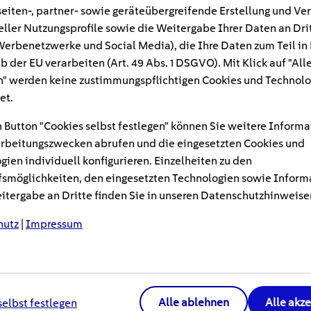
eiten-, partner- sowie geräteübergreifende Erstellung und Ve
eller Nutzungsprofile sowie die Weitergabe Ihrer Daten an Dri
iepreise steigen, ist die Wärmepumpe in all
n Werbenetzwerke und Social Media), die Ihre Daten zum Teil in
chend. Denn durch die Nutzung von Luft- oder 
b der EU verarbeiten (Art. 49 Abs. 1 DSGVO). Mit Klick auf "All
astisch reduzieren. In einem Neubau ist die I
" werden keine zustimmungspflichtigen Cookies und Technolo
ch, doch lohnt sich die Montage einer Wärm
et.
 Button "Cookies selbst festlegen" können Sie weitere Informa
rbeitungszwecken abrufen und die eingesetzten Cookies und
an ohne große Probleme eine Wärmepumpe in einen Altb
gien individuell konfigurieren. Einzelheiten zu den
smöglichkeiten, den eingesetzten Technologien sowie Inform
, hängt vom Einzelfall ab. Verschiedene Voraussetzungen
tergabe an Dritte finden Sie in unseren Datenschutzhinweise
rauf Sie achten sollten, wenn Sie Ihren Altbau mit ein
on Aspekten wie der Vorlauftemperatur über die Effizie
hutz
|
Impressum
sten.
Alle ablehnen
Alle akz
selbst festlegen