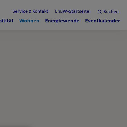
Service & Kontakt
EnBW-Startseite
Suchen
ilität
Wohnen
Energiewende
Eventkalender