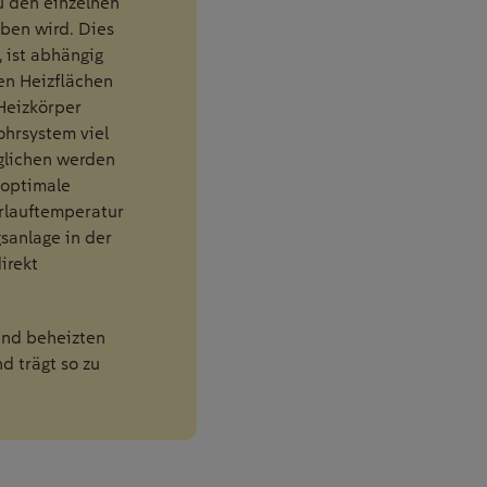
u den einzelnen
ben wird. Dies
 ist abhängig
en Heizflächen
Heizkörper
hrsystem viel
glichen werden
 optimale
Vorlauftemperatur
sanlage in der
irekt
hend beheizten
d trägt so zu