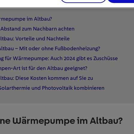
ier
ärmepumpe im Altbau?
Abstand zum Nachbarn achten
bau: Vorteile und Nachteile
tbau – Mit oder ohne Fußbodenheizung?
ng für Wärmepumpe: Auch 2024 gibt es Zuschüsse
n-Art ist für den Altbau geeignet?
bau: Diese Kosten kommen auf Sie zu
larthermie und Photovoltaik kombinieren
eine Wärmepumpe im Altbau?