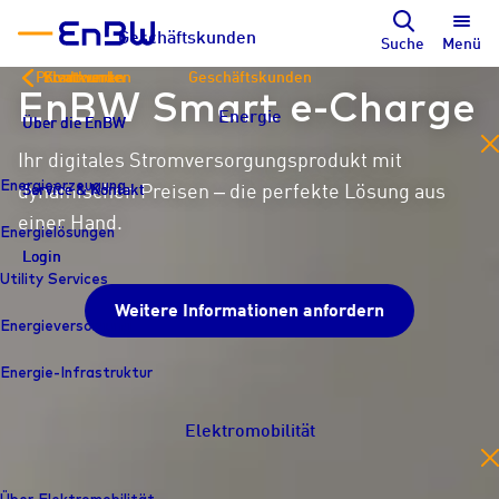
Geschäftskunden
Suche
Menü
Privatkunden
Kommunen
Stadtwerke
Geschäftskunden
EnBW Smart e-Charge
Energie
Über die EnBW
Über die EnBW
Über die EnBW
en
Ihr digitales Stromversorgungs­produkt mit
Energieerzeugung
dynamischen Preisen – die perfekte Lösung aus
Service & Kontakt
Service & Kontakt
Service & Kontakt
einer Hand.
Energielösungen
Login
Login
Login
Utility Services
Weitere Informationen anfordern
Energieversorgung
Energie-Infrastruktur
Elektromobilität
en