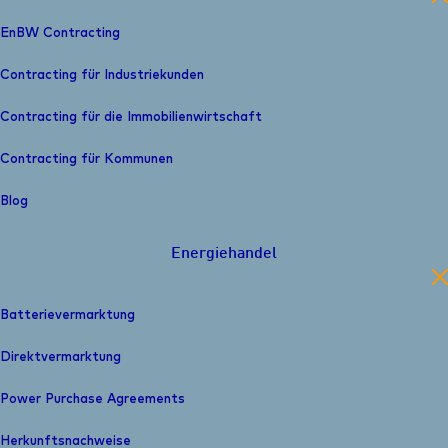
EnBW Contracting
Contracting für Industriekunden
Contracting für die Immobilienwirtschaft
Contracting für Kommunen
Blog
Energiehandel
en
Batterievermarktung
Direktvermarktung
Power Purchase Agreements
Herkunfts­nachweise