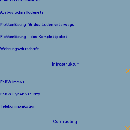
Über Elektromobilität
Ausbau Schnelllade­netz
Flottenlösung für das Laden unterwegs
Flottenlösung – das Komplettpaket
Wohnungswirtschaft
Infrastruktur
en
EnBW immo+
EnBW Cyber Security
Telekommunikation
Contracting
en