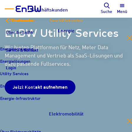
Geschäftskunden
Suche
Menü
Privatkunden
Kommunen
Stadtwerke
Geschäftskunden
EnBW Utility Services
Energie
Über die EnBW
Über die EnBW
Über die EnBW
en
Wir bieten Plattformen für Netz, Meter Data
Energieerzeugung
Service & Kontakt
Service & Kontakt
Service & Kontakt
Management und Vertrieb als SaaS-Lösungen und
Energielösungen
dazu passende Fullservices.
Login
Login
Login
Utility Services
Energieversorgung
Jetzt Kontakt aufnehmen
Energie-Infrastruktur
Elektromobilität
en