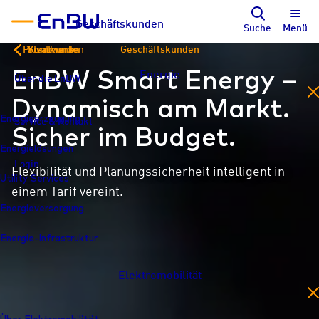
Geschäftskunden
Suche
Menü
Privatkunden
Kommunen
Stadtwerke
Geschäftskunden
EnBW Smart Energy –
Energie
Über die EnBW
Über die EnBW
Über die EnBW
en
Dynamisch am Markt.
Energieerzeugung
Service & Kontakt
Service & Kontakt
Service & Kontakt
Sicher im Budget.
Energielösungen
Login
Login
Login
Flexibilität und Planungssicherheit intelligent in
Utility Services
einem Tarif vereint.
Energieversorgung
Energie-Infrastruktur
Elektromobilität
en