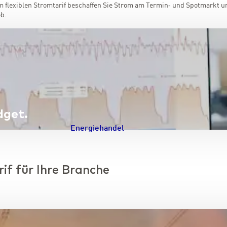
 flexiblen Stromtarif beschaffen Sie Strom am Termin‑ und Spotmarkt un
eb.
dget.
Energiehandel
Navigation schließen
if für Ihre Branche