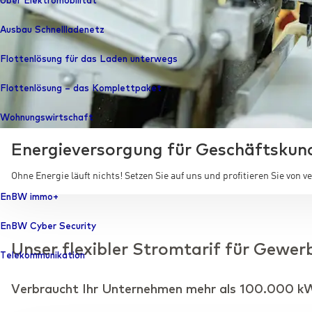
Über Elektromobilität
Ausbau Schnelllade­netz
Flottenlösung für das Laden unterwegs
Flottenlösung – das Komplettpaket
Wohnungswirtschaft
Energie­versorgung für Geschäfts­kun
Ohne Energie läuft nichts! Setzen Sie auf uns und profitieren Sie von 
EnBW immo+
EnBW Cyber Security
Unser flexibler Stromtarif für Gewer
Telekommunikation
Verbraucht Ihr Unternehmen mehr als 100.000 k