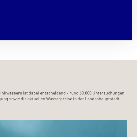
s Trinkwassers ist dabei entscheidend - rund 60.000 Untersuchungen
rgung sowie die aktuellen Wasserpreise in der Landeshauptstadt.