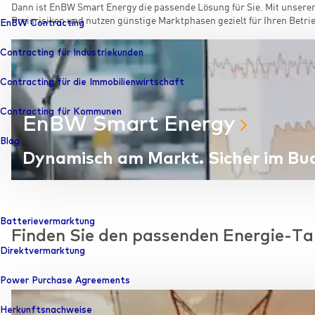
Dann ist EnBW Smart Energy die passende Lösung für Sie. Mit unserem
Preisrisiken und nutzen günstige Marktphasen gezielt für Ihren Betri
EnBW Contracting
Contracting für Industriekunden
Contracting für die Immobilienwirtschaft
Contracting für Kommunen
EnBW Smart Energy
Blog
Dynamisch am Markt. Sicher im Bu
Batterievermarktung
Finden Sie den passenden Energie-Tar
Direktvermarktung
Power Purchase Agreements
Herkunfts­nachweise