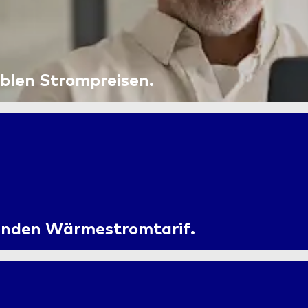
ablen Strompreisen.
enden Wärmestromtarif.