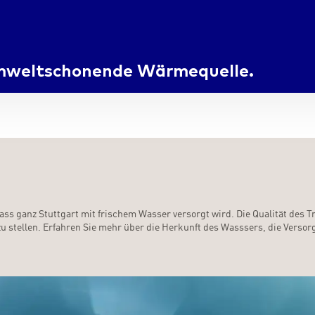
 umweltschonende Wärmequelle.
, dass ganz Stuttgart mit frischem Wasser versorgt wird. Die Qualität de
u stellen. Erfahren Sie mehr über die Herkunft des Wasssers, die Verso