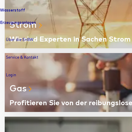
Wasserstoff
Strom
Erzeugungsanlagen
Wir sind Experten in Sachen Strom 
Über die EnBW
Service & Kontakt
Login
Gas
Profitieren Sie von der reibungsl