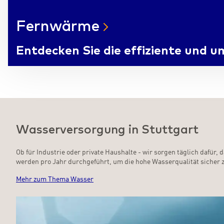
Fernwärme
Entdecken Sie die effiziente und
Wasserversorgung in Stuttgart
Ob für Industrie oder private Haushalte - wir sorgen täglich dafür
werden pro Jahr durchgeführt, um die hohe Wasserqualität sicher z
Mehr zum Thema Wasser