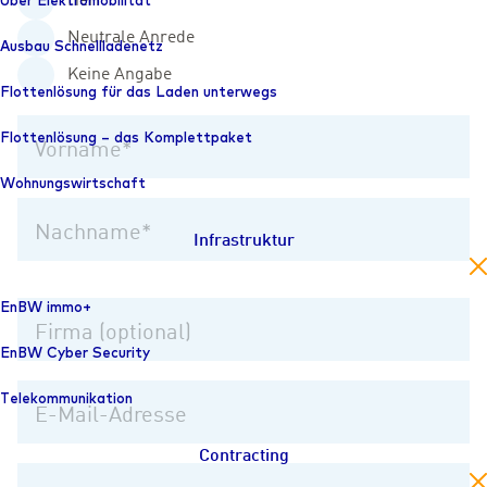
Über Elektromobilität
Herr
Neutrale Anrede
Ausbau Schnelllade­netz
Keine Angabe
Flottenlösung für das Laden unterwegs
Flottenlösung – das Komplettpaket
Vorname
Wohnungswirtschaft
Nachname
Infrastruktur
en
EnBW immo+
Firma (optional)
EnBW Cyber Security
Telekommunikation
E-Mail-Adresse
Contracting
en