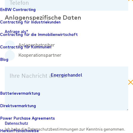
Telefon
EnBW Contracting
Anlagenspezifische Daten
Contracting für Industriekunden
Anfrage als
Contracting für die Immobilienwirtschaft
Anlagenbetreiber
Contracting für Kommunen
Kooperationspartner
Blog
Energiehandel
Ihre Nachricht an uns
en
Batterievermarktung
Direktvermarktung
Power Purchase Agreements
Datenschutz
Ich habe die Datenschutzbestimmungen zur Kenntnis genommen.
Herkunfts­nachweise