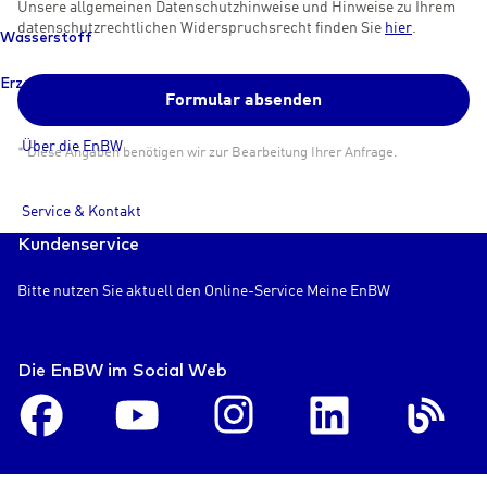
Unsere allgemeinen Datenschutzhinweise und Hinweise zu Ihrem
datenschutz­recht­lichen Widerspruchsrecht finden Sie
hier
.
Wasserstoff
Erzeugungsanlagen
Formular absenden
Über die EnBW
* Diese Angaben benötigen wir zur Bearbeitung Ihrer Anfrage.
Service & Kontakt
Kundenservice
Login
Bitte nutzen Sie aktuell den Online-Service Meine EnBW
Die EnBW im Social Web
Facebook
Youtube
Instagram
LinkedIn
En
Blog