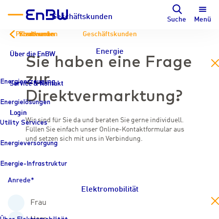
Geschäftskunden
Suche
Menü
Privatkunden
Kommunen
Stadtwerke
Geschäftskunden
Energie
Über die EnBW
Über die EnBW
Über die EnBW
Sie haben eine Frage
en
zur
Energieerzeugung
Service & Kontakt
Service & Kontakt
Service & Kontakt
Direktvermarktung?
Energielösungen
Login
Login
Login
Wir sind für Sie da und beraten Sie gerne individuell.
Utility Services
Füllen Sie einfach unser Online-Kontaktformular aus
und setzen sich mit uns in Verbindung.
Energieversorgung
Energie-Infrastruktur
Anrede
Elektromobilität
en
Frau