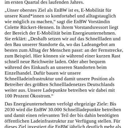
im ersten Quartal des laufenden Jahres.
„Unser oberstes Ziel als EnBW ist es, E-Mobilität für
unsere Kund*innen so komfortabel und alltagstauglich
wie möglich zu machen,“ sagt die EnBW Vorständin
Colette Rückert-Hennen. In ihrem Vorstandsressort liegt
der Bereich der E-Mobilität beim Energieunternehmen.
Sie erklärt: „Deshalb setzen wir auf das Schnellladen und
den Bau unserer Standorte da, wo das Ladeangebot am
besten zum Alltag der Menschen passt: an der Fernstrecke,
zum Beispiel. Hier können sie während einer kurzen Rast
schnell neue Reichweite laden. Oder aber bequem
während des Einkaufs an unseren Standorten beim
Einzelhandel. Dafür bauen wir unsere
Schnellladeinfrastruktur und damit unsere Position als
Betreiber des größten Schnellladenetzes Deutschlands
weiter aus. Unsere Ladepunkte betreiben wir dabei mit
100 Prozent Ökostrom.“
Das Energieunternehmen verfolgt ehrgeizige Ziele: Bis
2030 wird die EnBW 30.000 Schnellladepunkte betreiben
und damit einen relevanten Teil der bis dahin benötigten
öffentlichen Ladeinfrastruktur zur Verfügung stellen. Für
dieses Ziel investiert die EnBW jährlich deutlich mehr als