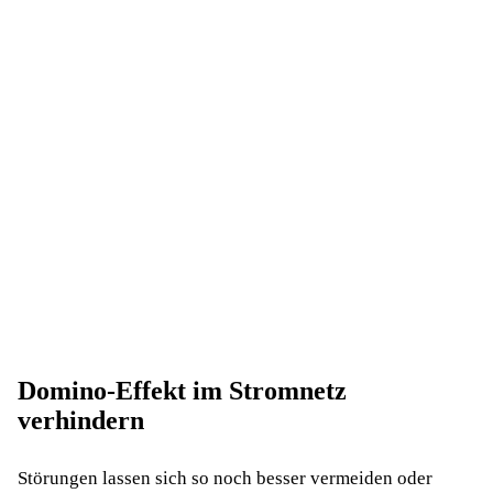
ENTSO-E
anweisen
Domino-Effekt im Stromnetz
verhindern
Umspannwerke
Die Knoten in unseren Stromnetzen
Störungen lassen sich so noch besser vermeiden oder