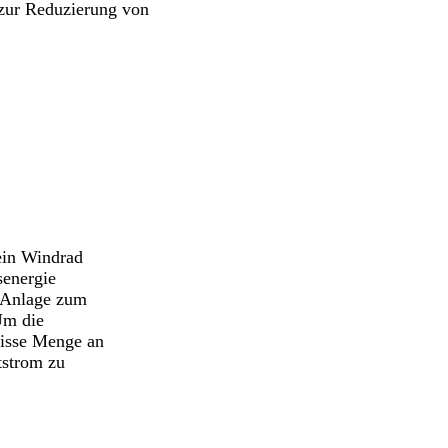
 zur
Reduzierung von
 ein Windrad
senergie
r Anlage zum
Um die
wisse Menge an
tstrom zu