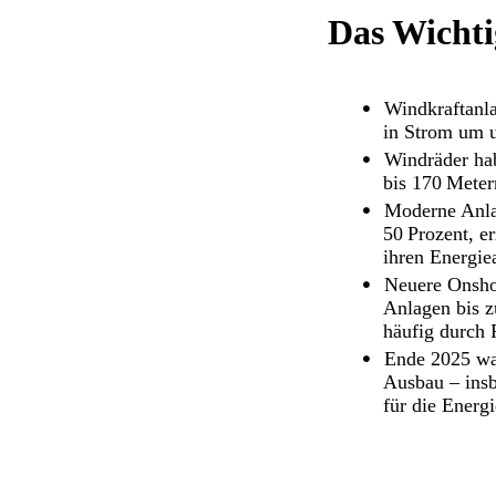
Das Wichti
Windkraftanla
in Strom um u
Windräder ha
bis 170 Mete
Moderne Anlag
50 Prozent, e
ihren Energie
Neuere Onsho
Anlagen bis z
häufig durch 
Ende 2025 war
Ausbau – insb
für die Energ