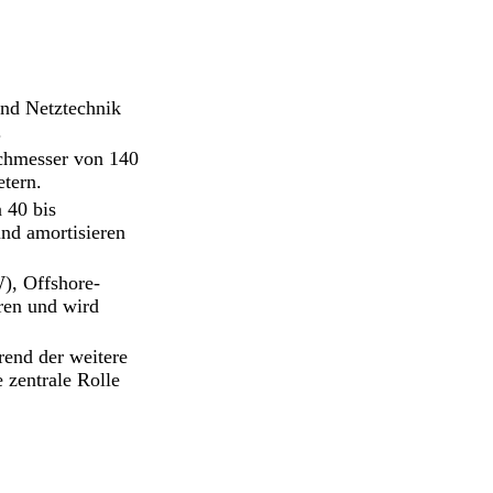
und Netztechnik
.
chmesser von 140
tern.
 40 bis
und amortisieren
), Offshore-
hren und wird
end der weitere
 zentrale Rolle