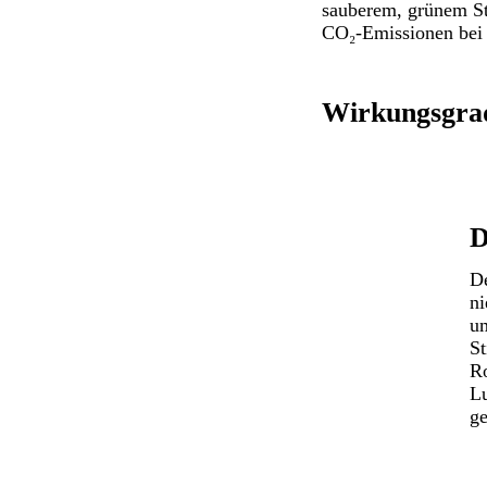
sauberem, grünem St
CO₂-Emissionen
bei 
Wirkungsgra
D
De
ni
um
St
Ro
Lu
ge