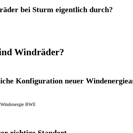
äder bei Sturm eigentlich durch?
sind Windräder?
liche Konfiguration neuer Windenergiea
d Windenergie BWE
er richtige Standort