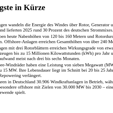
gste in Kürze
gen wandeln die Energie des Windes über Rotor, Generator 
nd lieferten 2025 rund 30 Prozent des deutschen Strommixes
ben heute Nabenhöhen von 120 bis 160 Metern und Rotordur
rn. Offshore-Anlagen erreichen Gesamthöhen von über 240 Me
en mit drei Rotorblättern erreichen Wirkungsgrade von etwa
rzeugen bis zu 15 Millionen Kilowattstunden (kWh) pro Jahr 
aufwand meist nach drei bis sechs Monaten.
re-Windräder haben eine Leistung von sieben Megawatt (MW
u 15 MW. Ihre Lebensdauer liegt im Schnitt bei 20 bis 25 Ja
Repowering verlängert.
en in Deutschland 30.906 Windkraftanlagen in Betrieb, währ
esondere offshore mit Zielen von 30.000 MW bis 2030 – eine
iewende spielt.