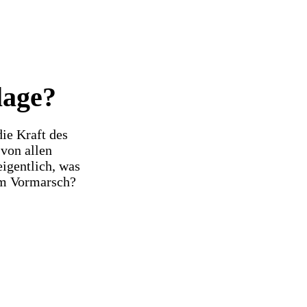
lage?
ie Kraft des
von allen
igentlich, was
em Vormarsch?