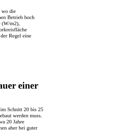
, wo die
chen Betrieb hoch
er (W/m2),
orkreisfläche
 der Regel eine
auer einer
im Schnitt 20 bis 25
kgebaut werden muss.
twa 20 Jahre
nen aber bei guter