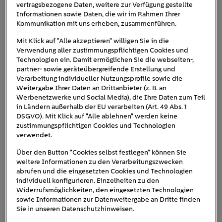
vertragsbezogene Daten, weitere zur Verfügung gestellte
Informationen sowie Daten, die wir im Rahmen Ihrer
Kommunikation mit uns erheben, zusammenführen.
Mit Klick auf "Alle akzeptieren" willigen Sie in die
Verwendung aller zustimmungspflichtigen Cookies und
Technologien ein. Damit ermöglichen Sie die webseiten-,
partner- sowie geräteübergreifende Erstellung und
Verarbeitung individueller Nutzungsprofile sowie die
Weitergabe Ihrer Daten an Drittanbieter (z. B. an
Werbenetzwerke und Social Media), die Ihre Daten zum Teil
Bei den meisten Elektroautos sitzt der Antrieb im vorderen
in Ländern außerhalb der EU verarbeiten (Art. 49 Abs. 1
Bereich des Fahrzeugs.
DSGVO). Mit Klick auf "Alle ablehnen" werden keine
zustimmungspflichtigen Cookies und Technologien
kraftvolleren Varianten
Bei
, wie etwa
E-SUVs
und -
verwendet.
Limousinen, kommt dagegen überwiegend ein Hinterrad-
Über den Button "Cookies selbst festlegen" können Sie
bzw. Heckantrieb zum Einsatz. Und auch mehrere
weitere Informationen zu den Verarbeitungszwecken
Kompaktklasse
Modelle, die sich der
zuordnen lassen,
abrufen und die eingesetzten Cookies und Technologien
individuell konfigurieren. Einzelheiten zu den
verfügen über einen Heckantrieb, darunter der
VW ID.3
Widerrufsmöglichkeiten, den eingesetzten Technologien
und der Hyundai IONIQ 5.Eine Ausnahme stellt der
Volvo
sowie Informationen zur Datenweitergabe an Dritte finden
XC40 Recharge
dar: Der kompakte SUV mit dem 170 kW
Sie in unseren Datenschutzhinweisen.
(231 PS) starken Elektromotor ist auch mit Frontantrieb