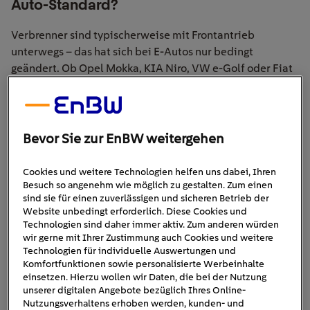
Auto-Standard?
Verbrenner sind typischerweise mit Frontantrieb
unterwegs – das hat sich bei E-Autos nur bedingt
geändert. Ob Opel Mokka, KIA Niro, VW e-Golf oder Fiat
500e – gerade bei kleinen und kompakten Stromern sitzt
der Antrieb an der gewohnten Stelle. Ein großer Vorteil
bei Frontantrieben besteht darin, dass ein Großteil der
Technik im vorderen Bereich des Fahrzeugs verbaut
Bevor Sie zur EnBW weitergehen
mehr Platz
werden kann. Ergo ist im hinteren Bereich
vorhanden
, was häufig zur Folge hat, dass das
Cookies und weitere Technologien helfen uns dabei, Ihren
Besuch so angenehm wie möglich zu gestalten. Zum einen
Kofferraumvolumen bei kleineren Modellen nicht leidet.
sind sie für einen zuverlässigen und sicheren Betrieb der
Zudem sind Modelle mit Frontantrieb meist günstiger,
Website unbedingt erforderlich. Diese Cookies und
weil das System einfacher konstruiert ist.
Technologien sind daher immer aktiv. Zum anderen würden
wir gerne mit Ihrer Zustimmung auch Cookies und weitere
Technologien für individuelle Auswertungen und
Komfortfunktionen sowie personalisierte Werbeinhalte
einsetzen. Hierzu wollen wir Daten, die bei der Nutzung
unserer digitalen Angebote bezüglich Ihres Online-
Nutzungsverhaltens erhoben werden, kunden- und