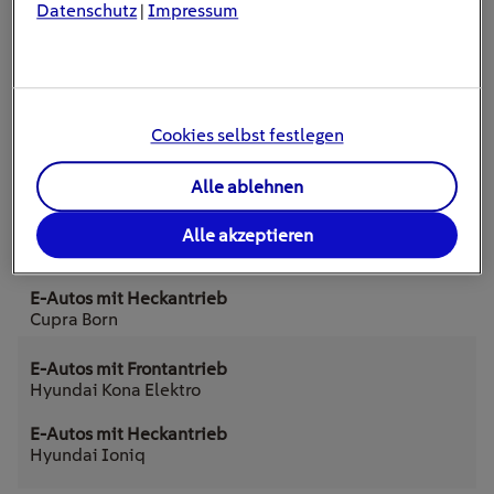
Datenschutz
Impressum
|
verfügbar.
Citroën e-C4
Cookies selbst festlegen
Alle ablehnen
BMW iX
Alle akzeptieren
Fiat 500 e
Cupra Born
Hyundai Kona Elektro
Hyundai Ioniq