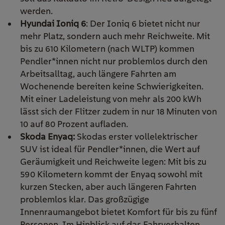
werden.
Hyundai Ioniq 6
: Der Ioniq 6 bietet nicht nur
mehr Platz, sondern auch mehr Reichweite. Mit
bis zu 610 Kilometern (nach WLTP) kommen
Pendler*innen nicht nur problemlos durch den
Arbeitsalltag, auch längere Fahrten am
Wochenende bereiten keine Schwierigkeiten.
Mit einer Ladeleistung von mehr als 200 kWh
lässt sich der Flitzer zudem in nur 18 Minuten von
10 auf 80 Prozent aufladen.
Skoda Enyaq:
Skodas erster
vollelektrische
r
SUV ist
ideal für Pendler
*innen
,
die Wert
auf
Geräumigkeit und Reichweite legen
:
Mit bis zu
59
0 Kilometern
kommt der
Enyaq
sowohl mi
t
kurzen Stecken, aber au
ch längeren Fahrten
problemlo
s klar.
Das großzügige
Innenraumangebot bietet Komfort
für bis zu fünf
Personen.
Im Hinblick auf das Fahrverhalten