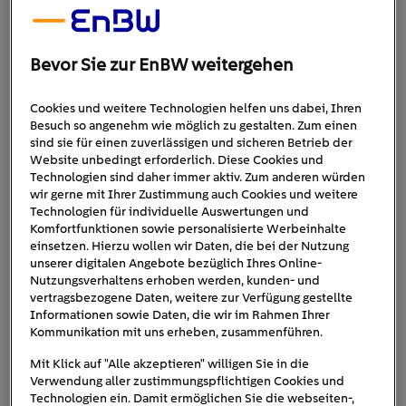
Sie umweltbewusst an Ihr Ziel.
Verbrauch und Kosten eines E-Autos
Bevor Sie zur EnBW weitergehen
günstiger
Elektroautos sind im laufenden Betrieb häufig
Cookies und weitere Technologien helfen uns dabei, Ihren
als Verbrenner
Vielfahrer*innen
Besuch so angenehm wie möglich zu gestalten. Zum einen
. Gerade für
kann
sind sie für einen zuverlässigen und sicheren Betrieb der
sich der meist höhere Anschaffungspreis des Stromers auf
Website unbedingt erforderlich. Diese Cookies und
lange Sicht rechnen. Genauere Informationen zum
Technologien sind daher immer aktiv. Zum anderen würden
Verbrauch finden Sie im Artikel „
Wie hoch ist der
wir gerne mit Ihrer Zustimmung auch Cookies und weitere
Technologien für individuelle Auswertungen und
Stromverbrauch von Elektroautos?
“.
Komfortfunktionen sowie personalisierte Werbeinhalte
einsetzen. Hierzu wollen wir Daten, die bei der Nutzung
Beim E-Auto können Sie je nach Tarif vom günstigem
unserer digitalen Angebote bezüglich Ihres Online-
„Tanken“ profitieren: Strom ist an einer öffentlichen
Nutzungsverhaltens erhoben werden, kunden- und
Ladesäule im Vergleich zu Benzin oder Diesel oftmals
vertragsbezogene Daten, weitere zur Verfügung gestellte
Informationen sowie Daten, die wir im Rahmen Ihrer
günstiger. Noch günstiger wird es, wenn Sie Ihr Auto zu
Kommunikation mit uns erheben, zusammenführen.
Hause laden. Pendler*innen, die an der eigenen Wallbox
laden, profitieren von günstigen Stromtarifen oder sogar
Mit Klick auf "Alle akzeptieren" willigen Sie in die
Verwendung aller zustimmungspflichtigen Cookies und
von durch Ihre PV-Anlage selbstproduziertem Ladestrom.
Technologien ein. Damit ermöglichen Sie die webseiten-,
Alles Weitere zu den Stromkosten lesen Sie in „
Was kostet