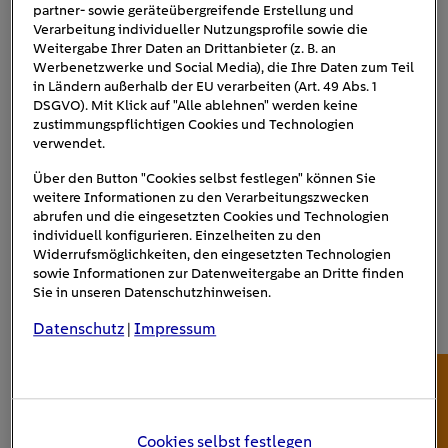
partner- sowie geräteübergreifende Erstellung und
das Laden eines E-Autos?
“. Dort finden Sie auch
Verarbeitung individueller Nutzungsprofile sowie die
Beispielrechnungen für die Kosten auf 100 km.
Weitergabe Ihrer Daten an Drittanbieter (z. B. an
Werbenetzwerke und Social Media), die Ihre Daten zum Teil
in Ländern außerhalb der EU verarbeiten (Art. 49 Abs. 1
Gut zu wissen: E-Motoren sind im Vergleich zu
DSGVO). Mit Klick auf "Alle ablehnen" werden keine
herkömmlichen Verbrennungsmotoren
wartungsarm
.
zustimmungspflichtigen Cookies und Technologien
Beispielsweise entfallen die regelmäßigen Ölwechsel.
verwendet.
Auch sind weniger Reparaturen zu erwarten, da E-Autos
Über den Button "Cookies selbst festlegen" können Sie
generell weniger Verschleißteile haben.
weitere Informationen zu den Verarbeitungszwecken
abrufen und die eingesetzten Cookies und Technologien
individuell konfigurieren. Einzelheiten zu den
Widerrufsmöglichkeiten, den eingesetzten Technologien
sowie Informationen zur Datenweitergabe an Dritte finden
Sie in unseren Datenschutzhinweisen.
Datenschutz
Impressum
|
Cookies selbst festlegen