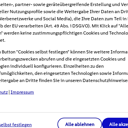
eiten-, partner- sowie geräteübergreifende Erstellung und Ve
eller Nutzungsprofile sowie die Weitergabe Ihrer Daten an Dri
braucht im Haushalt oft mehr Energie, als au
n Werbenetzwerke und Social Media), die Ihre Daten zum Teil in
 10 bis 20 Prozent des gesamten Energiebedarfs
b der EU verarbeiten (Art. 49 Abs. 1 DSGVO). Mit Klick auf "All
h – und damit mehrere hundert Euro pro Jahr.
" werden keine zustimmungspflichtigen Cookies und Technolo
 Sie möglichst einfach Warmwasser sparen kön
et.
les lässt sich im Alltag schnell umsetzen.
 Button "Cookies selbst festlegen" können Sie weitere Informa
rbeitungszwecken abrufen und die eingesetzten Cookies und
gien individuell konfigurieren. Einzelheiten zu den
osten für warmes Wasser entsteht nicht beim Duschen ode
smöglichkeiten, den eingesetzten Technologien sowie Inform
Einstellungen, alte Technik und Wärmeverluste, die im A
tergabe an Dritte finden Sie in unseren Datenschutzhinweise
äufig unterschätztes Potenzial: Warmwasser ist in viele
bewusst darauf geachtet wird, wie effizient es eigentlich
hutz
|
Impressum
ben kennt, kann Warmwasser sparen und den Energiever
ssungen, die sich schnell umsetzen lassen und langfristi
Alle ablehnen
Alle akz
selbst festlegen