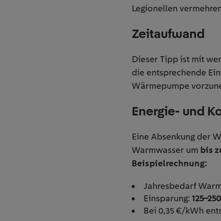
Legionellen vermehren
Zeitaufwand
Dieser Tipp ist mit w
die entsprechende Ein
Wärmepumpe vorzunehm
Energie- und K
Eine Absenkung der 
Warmwasser um
bis z
Beispielrechnung:
Jahresbedarf Warm
Einsparung:
125–25
Bei 0,35 €/kWh ent