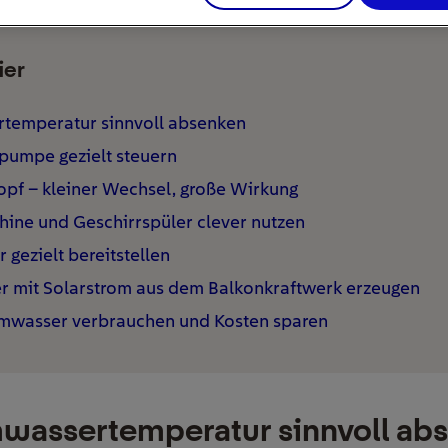
ier
rtemperatur sinnvoll absenken
spumpe gezielt steuern
opf – kleiner Wechsel, große Wirkung
ine und Geschirrspüler clever nutzen
gezielt bereitstellen
r mit Solarstrom aus dem Balkonkraftwerk erzeugen
rmwasser verbrauchen und Kosten sparen
mwassertemperatur sinnvoll ab