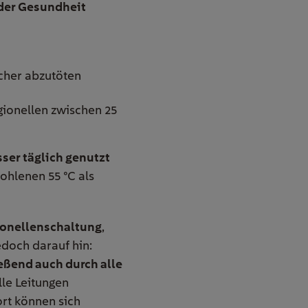
 der Gesundheit
icher abzutöten
egionellen zwischen 25
er täglich genutzt
ohlenen 55 °C als
ionellenschaltung
,
edoch darauf hin:
eßend auch durch alle
alle Leitungen
rt können sich