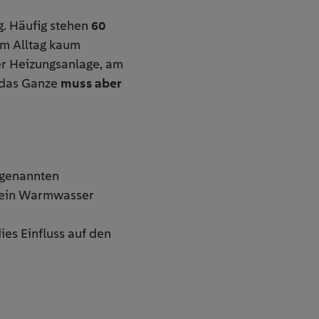
g. Häufig stehen
60
im Alltag kaum
der Heizungsanlage, am
 das Ganze
muss aber
ogenannten
 kein Warmwasser
es Einfluss auf den