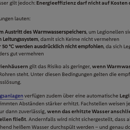
r gilt jedoch:
Energieeffizienz darf nicht auf Kosten
ungen lauten:
am Austritt des Warmwasserspeichers
, um Legionellen s
m Leitungssystem
, damit sich Keime nicht vermehren
 50 °C werden ausdrücklich nicht empfohlen
, da sich L
ders gut vermehren
lienhäusern
gilt das Risiko als geringer,
wenn Warmwass
Rohren steht. Unter diesen Bedingungen gelten die empf
sslösung.
gsanlagen
verfügen zudem über eine automatische
Leg
immten Abständen stärker erhitzt. Fachstellen weisen j
ur dann zuverlässig,
wenn das erhitzte Wasser anschli
llen fließt
. Andernfalls wird nicht sichergestellt, dass 
chend heißem Wasser durchspült werden – und genau do