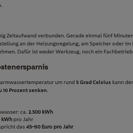
.
enig Zeitaufwand verbunden. Gerade einmal fünf Minuten
stellung an der Heizungsregelung, am Speicher oder im
en. Dafür ist weder Werkzeug, noch ein Fachbetrieb e
ostenersparnis
Warmwassertemperatur um rund
5 Grad Celsius
kann den
u 10 Prozent senken
.
wasser: ca.
2.500 kWh
0 kWh
pro Jahr
spricht das
45–90 Euro pro Jahr