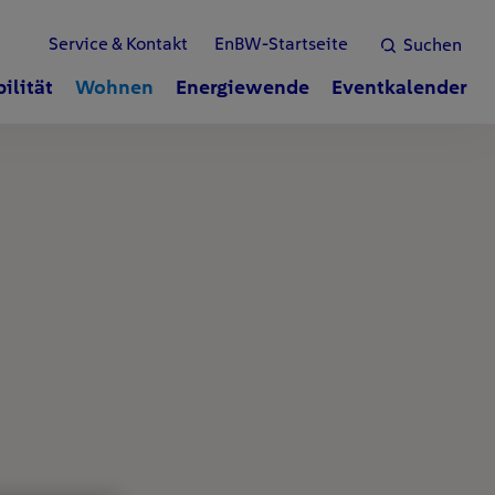
Service & Kontakt
EnBW-Startseite
Suchen
ilität
Wohnen
Energiewende
Eventkalender