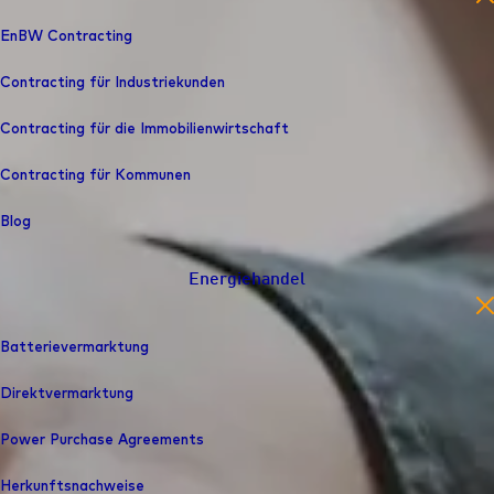
EnBW Contracting
Contracting für Industriekunden
Contracting für die Immobilienwirtschaft
Contracting für Kommunen
Blog
Energiehandel
en
Batterievermarktung
Direktvermarktung
Power Purchase Agreements
Herkunfts­nachweise