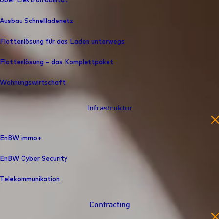
Über Elektromobilität
Ausbau Schnelllade­netz
Flottenlösung für das Laden unterwegs
Flottenlösung – das Komplettpaket
Wohnungswirtschaft
Infrastruktur
en
EnBW immo+
EnBW Cyber Security
Telekommunikation
Contracting
en