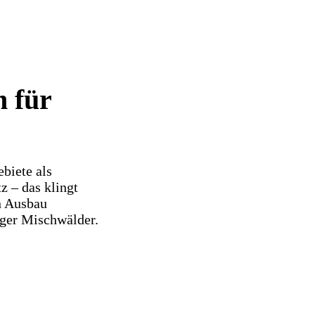
n für
biete als
z – das klingt
n Ausbau
iger Mischwälder.