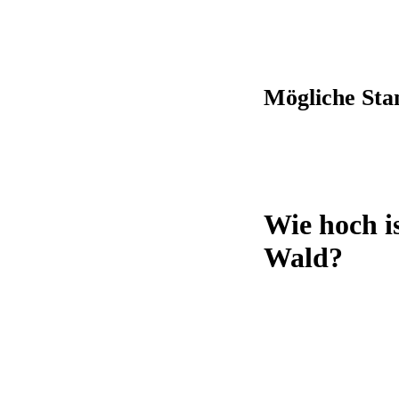
Mögliche Sta
Wie hoch i
Wald?
Rund 0,46 Hektar Freifläche benötigt eine Windkraftanlage im Du
Bundesverband WindEnergie e. V. (BWE))