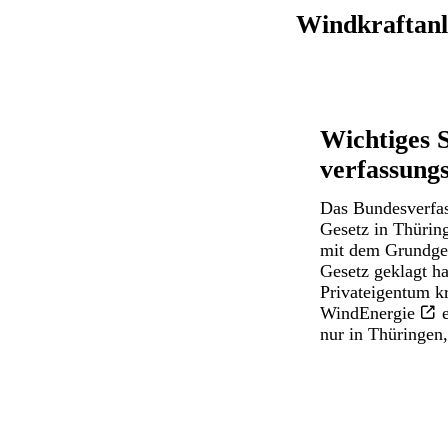
Windkraftanl
Wichtiges 
verfassung
Das
Bundesverfas
Gesetz in Thürin
mit dem Grundges
Gesetz geklagt ha
Privateigentum kr
WindEnergie
e
nur in Thüringen