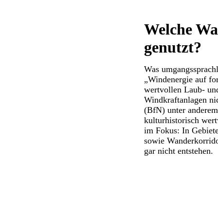
Welche Wal
genutzt?
Was umgangssprachli
„Windenergie auf for
wertvollen Laub- un
Windkraftanlagen ni
(BfN) unter anderem
kulturhistorisch wer
im Fokus: In Gebiet
sowie Wanderkorrido
gar nicht entstehen.
(Quelle: Bundesverband WindEnergie e. V. (BWE))