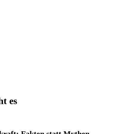
t es
raft: Fakten statt Mythen