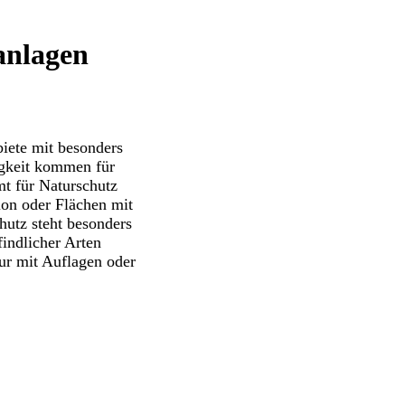
anlagen
Faktencheck:
Gefährden Windräder
Vögel?
iete mit besonders
igkeit kommen für
mt für Naturschutz
on oder Flächen mit
hutz steht besonders
indlicher Arten
r mit Auflagen oder