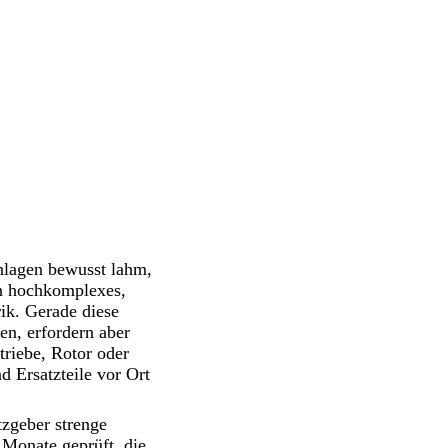
nlagen bewusst lahm,
in hochkomplexes,
rik. Gerade diese
ren, erfordern aber
triebe, Rotor oder
 Ersatzteile vor Ort
tzgeber strenge
 Monate geprüft, die