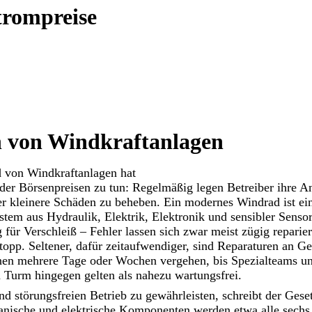
trompreise
 von Windkraftanlagen
nd von
Windkraftanlagen
hat
der Börsenpreisen zu tun: Regelmäßig legen Betreiber ihre A
er kleinere Schäden zu beheben. Ein modernes Windrad ist e
ystem aus Hydraulik, Elektrik, Elektronik und sensibler Senso
g für Verschleiß – Fehler lassen sich zwar meist zügig reparie
Stopp. Seltener, dafür zeitaufwendiger, sind Reparaturen an Ge
nen mehrere Tage oder Wochen vergehen, bis Spezialteams und
 Turm hingegen gelten als nahezu wartungsfrei.
d störungsfreien Betrieb zu gewährleisten, schreibt der Gese
hanische und elektrische Komponenten werden etwa alle sechs