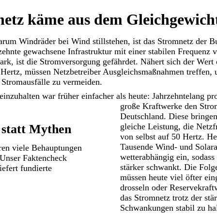
etz käme aus dem Gleichgewich
rum Windräder bei Wind stillstehen, ist das
Stromnetz
der Bu
ehnte gewachsene Infrastruktur mit einer stabilen Frequenz 
ark, ist die Stromversorgung gefährdet. Nähert sich der Wert
5 Hertz, müssen Netzbetreiber Ausgleichsmaßnahmen treffen, 
 Stromausfälle zu vermeiden.
t einzuhalten war früher einfacher als heute: Jahrzehntelang p
große
Kraftwerke
den Strom
Deutschland. Diese bringen
gleiche Leistung, die Netzf
 statt Mythen
von selbst auf 50 Hertz. H
Tausende Wind- und Solara
ren viele Behauptungen
wetterabhängig ein, sodass
 Unser Faktencheck
stärker schwankt. Die Folg
efert fundierte
müssen heute viel öfter ein
drosseln oder Reservekraft
das
Stromnetz
trotz der stä
Schwankungen stabil zu hal