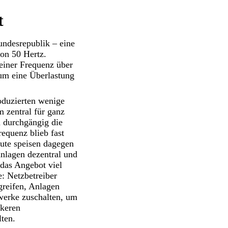
t
ndesrepublik – eine
von 50 Hertz.
 einer Frequenz über
um eine Überlastung
roduzierten wenige
 zentral für ganz
 durchgängig die
requenz blieb fast
eute speisen dagegen
nlagen dezentral und
 das Angebot viel
e: Netzbetreiber
greifen, Anlagen
werke zuschalten, um
rkeren
ten.