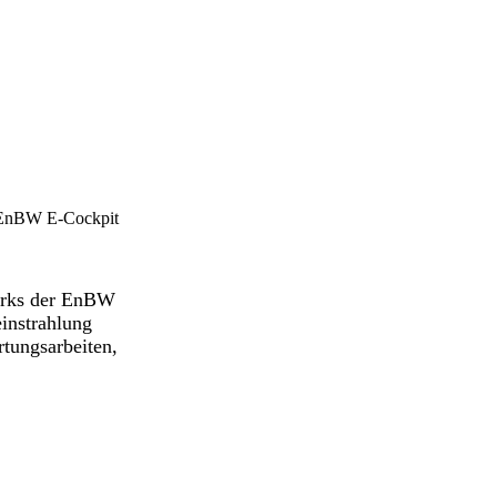
 EnBW E-Cockpit
rks
der EnBW
instrahlung
tungsarbeiten,