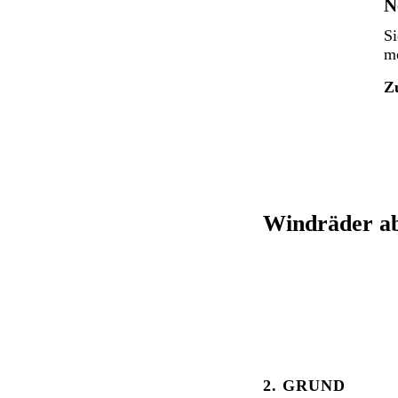
N
Si
mo
Z
Windräder ab
2. GRUND