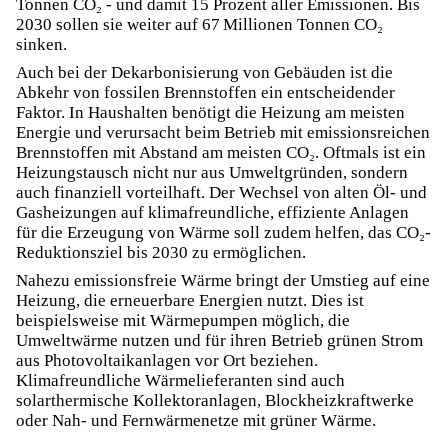
Tonnen CO₂ - und damit 15 Prozent aller Emissionen. Bis
2030 sollen sie weiter auf 67 Millionen Tonnen CO₂
sinken.
Auch bei der Dekarbonisierung von Gebäuden ist die
Abkehr von fossilen Brennstoffen ein entscheidender
Faktor. In Haushalten benötigt die Heizung am meisten
Energie und verursacht beim Betrieb mit emissionsreichen
Brennstoffen mit Abstand am meisten CO₂. Oftmals ist ein
Heizungstausch
nicht nur aus Umweltgründen, sondern
auch finanziell vorteilhaft. Der Wechsel von alten Öl- und
Gasheizungen auf klimafreundliche, effiziente Anlagen
für die Erzeugung von Wärme soll zudem helfen, das CO₂-
Reduktionsziel bis 2030 zu ermöglichen.
Nahezu emissionsfreie Wärme bringt der Umstieg auf eine
Heizung, die erneuerbare Energien nutzt. Dies ist
beispielsweise mit Wärmepumpen möglich, die
Umweltwärme nutzen und für ihren Betrieb grünen Strom
aus Photovoltaikanlagen vor Ort beziehen.
Klimafreundliche Wärmelieferanten sind auch
solarthermische Kollektoranlagen, Blockheizkraftwerke
oder Nah- und Fernwärmenetze mit grüner Wärme.