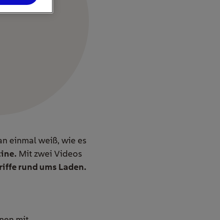
n einmal weiß, wie es
tine
.
Mit zwei Videos
riffe rund ums Laden
.
onen mit