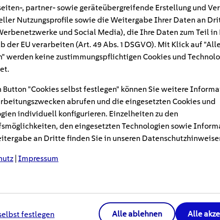
eiten-, partner- sowie geräteübergreifende Erstellung und Ve
eller Nutzungsprofile sowie die Weitergabe Ihrer Daten an Dri
nd wir das gewohnt: Sie müssen sich nur zwis
n Werbenetzwerke und Social Media), die Ihre Daten zum Teil in
n und können sich sicher sein, dass der Tan
b der EU verarbeiten (Art. 49 Abs. 1 DSGVO). Mit Klick auf "All
ken ist einfach, aber das E-Auto laden ist ke
" werden keine zustimmungspflichtigen Cookies und Technolo
et.
 Button "Cookies selbst festlegen" können Sie weitere Informa
einfach das Aufladen eines E-Autos ist
und was es mit
d
rbeitungszwecken abrufen und die eingesetzten Cookies und
lüssen
auf sich hat.
gien individuell konfigurieren. Einzelheiten zu den
smöglichkeiten, den eingesetzten Technologien sowie Inform
tergabe an Dritte finden Sie in unseren Datenschutzhinweise
hutz
|
Impressum
ier
ächste Ladestation?
ner AC-Ladestation?
Alle ablehnen
Alle akz
selbst festlegen