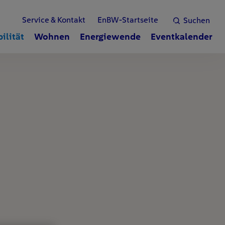
Service & Kontakt
EnBW-Startseite
Suchen
ilität
Wohnen
Energiewende
Eventkalender