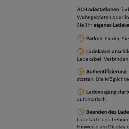
AC-Ladestationen
fin
Wohngebieten oder in 
Sie Ihr
eigenes Ladek
Parken
: Finden Si
Ladekabel anschl
Ladekabel. Verbinden 
Authentifizierung
:
starten. Die Möglichk
Ladevorgang start
automatisch.
Beenden des Lade
Ladekarte und trennen
Hinweise am Display d