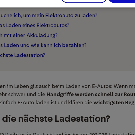
er Ladevorgang an einer HPC-Ladestation?
uche ich, um mein Elektroauto zu laden?
as Laden eines Elektroautos?
h mit einer Akkuladung?
s Laden und wie kann ich bezahlen?
ächste Ladestation?
gen im Leben gilt auch beim Laden von E-Autos: Wenn ma
 mehr schwer und die
Handgriffe werden schnell zur Rou
einfach E-Auto laden ist und klären die
wichtigsten Beg
 die nächste Ladestation?
024) gibt es in Deutschland insgesamt 103.226 Ladestati