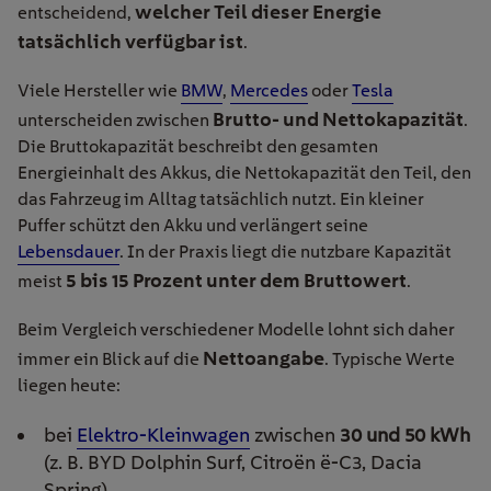
welcher Teil dieser Energie
entscheidend,
tatsächlich verfügbar ist
.
Viele Hersteller wie
BMW
,
Mercedes
oder
Tesla
Brutto- und Nettokapazität
unterscheiden zwischen
.
Die Bruttokapazität beschreibt den gesamten
Energieinhalt des Akkus, die Nettokapazität den Teil, den
das Fahrzeug im Alltag tatsächlich nutzt. Ein kleiner
Puffer schützt den Akku und verlängert seine
Lebensdauer
. In der Praxis liegt die nutzbare Kapazität
5 bis 15 Prozent unter dem Bruttowert
meist
.
Beim Vergleich verschiedener Modelle lohnt sich daher
Nettoangabe
immer ein Blick auf die
. Typische Werte
liegen heute:
bei
Elektro-Kleinwagen
zwischen
30 und 50 kWh
(z. B. BYD Dolphin Surf, Citroën ë-C3, Dacia
Spring)