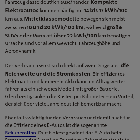
Kompakte
Fahrzeugklasse deutlich auseinander.
Elektroautos
14 bis 17 kWh/100
kommen häufig mit
km
Mittelklassemodelle
aus.
bewegen sich meist
16 und 20 kWh/100 km
große
zwischen
, während
SUVs oder Vans
über 22 kWh/100 km
oft
benötigen.
Ursache sind vor allem Gewicht, Fahrzeughöhe und
Aerodynamik.
die
Der Verbrauch wirkt sich direkt auf zwei Dinge aus:
Reichweite und die Stromkosten
. Ein effizientes
Elektroauto mit kleinerem Akku kann im Alltag weiter
fahren als ein schweres Modell mit großer Batterie.
Gleichzeitig sinken die Kosten pro Kilometer – ein Vorteil,
der sich über viele Jahre deutlich bemerkbar macht.
Ebenfalls wichtig für den Verbrauch und damit auch für
die Effizienz eines E-Autos ist die sogenannte
Rekuperation
. Durch diese gewinnt das E-Auto beim