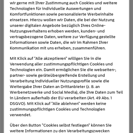
Pendelweg oder kürzere Strecken reicht oft schon eine
wir gerne mit Ihrer Zustimmung auch Cookies und weitere
mittlere Reichweite völlig aus. Wer regelmäßig längere
Technologien für individuelle Auswertungen und
Komfortfunktionen sowie personalisierte Werbeinhalte
Strecken fährt,
profitiert dagegen von sehr hohen
einsetzen. Hierzu wollen wir Daten, die bei der Nutzung
Reichweiten
.
unserer digitalen Angebote bezüglich Ihres Online-
Nutzungsverhaltens erhoben werden, kunden- und
vertragsbezogene Daten, weitere zur Verfügung gestellte
Informationen sowie Daten, die wir im Rahmen Ihrer
Kommunikation mit uns erheben, zusammenführen.
Mit Klick auf "Alle akzeptieren" willigen Sie in die
Verwendung aller zustimmungspflichtigen Cookies und
Technologien ein. Damit ermöglichen Sie die webseiten-,
partner- sowie geräteübergreifende Erstellung und
Verarbeitung individueller Nutzungsprofile sowie die
Weitergabe Ihrer Daten an Drittanbieter (z. B. an
Werbenetzwerke und Social Media), die Ihre Daten zum Teil
LADEN UND PROFITIEREN IM DOPPELPACK
in Ländern außerhalb der EU verarbeiten (Art. 49 Abs. 1
DSGVO). Mit Klick auf "Alle ablehnen" werden keine
Unterwegs und Zuhause Laden
zustimmungspflichtigen Cookies und Technologien
verwendet.
kombinieren und 10 % beim
Über den Button "Cookies selbst festlegen" können Sie
Unterwegs Laden sparen!
weitere Informationen zu den Verarbeitungszwecken