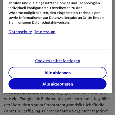
abrufen und die eingesetzten Cookies und Technologien
individuell konfigurieren. Einzelheiten zu den
Kombi-Vorteil sichern
Widerrufsmöglichkeiten, den eingesetzten Technologien
sowie Informationen zur Datenweitergabe an Dritte finden
Sie in unseren Datenschutzhinweisen.
Datenschutz
Impressum
|
Cookies selbst festlegen
Akkukapazität: Wie viel Energie steht
Alle ablehnen
tatsächlich zur Verfügung?
Alle akzeptieren
Die
Kapazität eines E-Auto-Akkus
wird in
Kilowattstunden (kWh)
angegeben und beschreibt,
wie viel Energie ein Elektroauto speichern kann. Je größer
der Wert, desto mehr Strom steht grundsätzlich für die
Fahrt zur Verfügung. Für einen fairen Vergleich ist jedoch