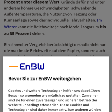
Prozent unter diesem Wert
. Gründe dafür sind unter
anderem höhere Geschwindigkeiten, schwankende
Außentemperaturen, die Nutzung von Heizung oder
Klimaanlage sowie das individuelle Fahrverhalten.
Im
bis
Winter
kann die Reichweite je nach Modell sogar um
zu 35 Prozent
sinken.
Ein sinnvoller Vergleich berücksichtigt deshalb nicht nur
die maximale Reichweite auf dem Papier, sondern auch
typischen Reichweiten nach Fahrzeugklasse
die
.
Kompakte Elektroautos kommen im Alltag häufig auf 300
400 bis 500
bis 400 Kilometer, Mittelklassemodelle auf
Kilometer
. Große Limousinen oder besonders effiziente
Bevor Sie zur EnBW weitergehen
Modelle können auch darüber liegen, benötigen dafür
aber meist auch größere Akkus.
Cookies und weitere Technologien helfen uns dabei, Ihren
Besuch so angenehm wie möglich zu gestalten. Zum einen
Zusammenhang zwischen
sind sie für einen zuverlässigen und sicheren Betrieb der
Wichtig ist außerdem der
Website unbedingt erforderlich. Diese Cookies und
Reichweite und Nutzung
: Für den täglichen
Technologien sind daher immer aktiv. Zum anderen würden