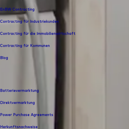
EnBW Contracting
Contracting für Industriekunden
Contracting für die Immobilienwirtschaft
Contracting für Kommunen
Blog
Batterievermarktung
Direktvermarktung
Power Purchase Agreements
Herkunfts­nachweise