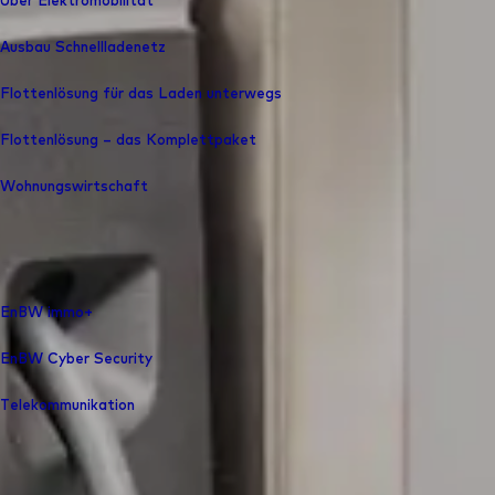
Über Elektromobilität
Ausbau Schnelllade­netz
Flottenlösung für das Laden unterwegs
Flottenlösung – das Komplettpaket
Wohnungswirtschaft
EnBW immo+
EnBW Cyber Security
Telekommunikation