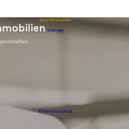
Geschäftskunden
mmobilien
Energie
Navigation schließen
egenschaften.
Elektromobilität
Navigation schließen