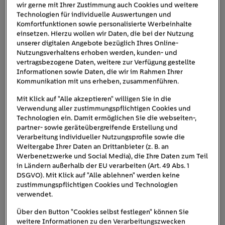
wir gerne mit Ihrer Zustimmung auch Cookies und weitere
Sie die eingetragenen Campingplätze nach
Technologien für individuelle Auswertungen und
Lademöglichkeit filtern können. Nützliche Portale sind
Komfortfunktionen sowie personalisierte Werbeinhalte
zum Beispiel:
einsetzen. Hierzu wollen wir Daten, die bei der Nutzung
• eurocampings.de
unserer digitalen Angebote bezüglich Ihres Online-
Nutzungsverhaltens erhoben werden, kunden- und
• pincamp.de
vertragsbezogene Daten, weitere zur Verfügung gestellte
• ucamping.com
Informationen sowie Daten, die wir im Rahmen Ihrer
• ardoer.com
Kommunikation mit uns erheben, zusammenführen.
Auch die Webseiten der jeweiligen Campingplätze geben
Mit Klick auf "Alle akzeptieren" willigen Sie in die
meist Auskunft darüber, ob und wie viele
Verwendung aller zustimmungspflichtigen Cookies und
Lademöglichkeiten zur Verfügung stehen. Im besten Fall
Technologien ein. Damit ermöglichen Sie die webseiten-,
gleichen Sie diese mit den genannten Online-Portalen ab.
partner- sowie geräteübergreifende Erstellung und
Verarbeitung individueller Nutzungsprofile sowie die
Weitergabe Ihrer Daten an Drittanbieter (z. B. an
E-Auto am Campingplatz laden: Darauf
Werbenetzwerke und Social Media), die Ihre Daten zum Teil
kommt es an
in Ländern außerhalb der EU verarbeiten (Art. 49 Abs. 1
DSGVO). Mit Klick auf "Alle ablehnen" werden keine
Ist der Campingplatz gefunden, stellt sich die praktische
zustimmungspflichtigen Cookies und Technologien
verwendet.
Wie kommt der Strom ins Auto?
Frage:
Die gute
Nachricht: Bei den entsprechend ausgewiesenen
Über den Button "Cookies selbst festlegen" können Sie
Campingplätzen können Sie mittlerweile auf dem
weitere Informationen zu den Verarbeitungszwecken