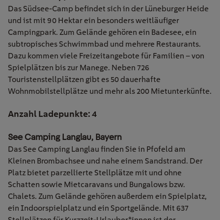
Das Südsee-Camp befindet sich in der Lüneburger Heide
und ist mit 90 Hektar ein besonders weitläufiger
Campingpark. Zum Gelände gehören ein Badesee, ein
subtropisches Schwimmbad und mehrere Restaurants.
Dazu kommen viele Freizeitangebote für Familien – von
Spielplätzen bis zur Manege. Neben 726
Touristenstellplätzen gibt es 50 dauerhafte
Wohnmobilstellplätze und mehr als 200 Mietunterkünfte.
Anzahl Ladepunkte: 4
See Camping Langlau, Bayern
Das See Camping Langlau finden Sie in Pfofeld am
Kleinen Brombachsee und nahe einem Sandstrand. Der
Platz bietet parzellierte Stellplätze mit und ohne
Schatten sowie Mietcaravans und Bungalows bzw.
Chalets. Zum Gelände gehören außerdem ein Spielplatz,
ein Indoorspielplatz und ein Sportgelände. Mit 637
Stellplätzen für Kurzzeit-Urlauber*innen ist der