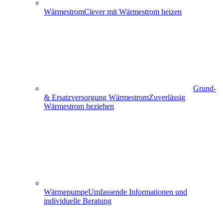
Wärmestrom
Clever mit Wärmestrom heizen
Grund-
& Ersatzversorgung Wärmestrom
Zuverlässig
Wärmestrom beziehen
Wärmepumpe
Umfassende Informationen und
individuelle Beratung