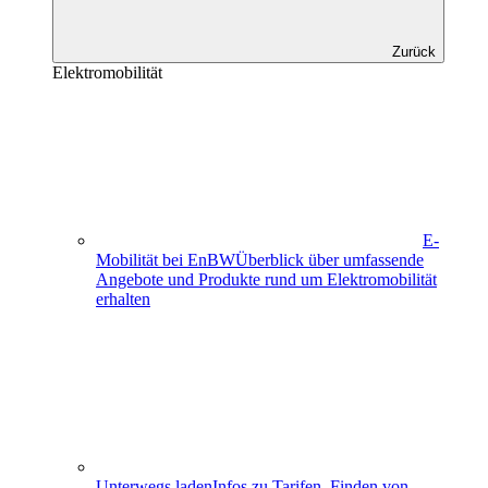
Zurück
Elektromobilität
E-
Mobilität bei EnBW
Überblick über umfassende
Angebote und Produkte rund um Elektromobilität
erhalten
Unterwegs laden
Infos zu Tarifen, Finden von