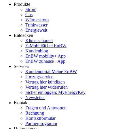
Produkte
Strom
Gas
Wärmestrom
Trinkwasser
Energiewelt
Entdecken
Klima schonen
E-Mobilität bei EnBW
Kundenblog
EnBW mobility+ App
EnBW zuhause+ App
Services
Kundenportal Meine EnBW
Umzugsservice
Vertrag hier kündigen
Vertrag hier widerrufen
Sicher einloggen: MyEnergyKey
Newsletter
Kontakt
Fragen und Antworten
Rechnung
Kontaktformular
Partnerprogramm
Unternehmen