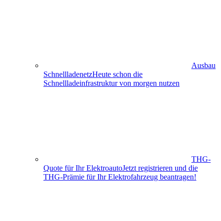
Ausbau
Schnellladenetz
Heute schon die
Schnellladeinfrastruktur von morgen nutzen
THG-
Quote für Ihr Elektroauto
Jetzt registrieren und die
THG-Prämie für Ihr Elektro­fahrzeug beantragen!