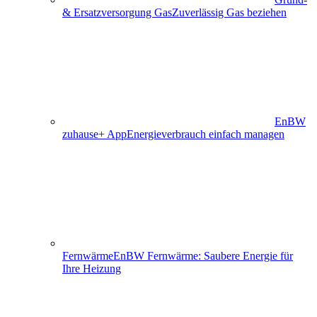
& Ersatzversorgung Gas
Zuverlässig Gas beziehen
EnBW
zuhause+ App
Energieverbrauch einfach managen
Fernwärme
EnBW Fernwärme: Saubere Energie für
Ihre Heizung