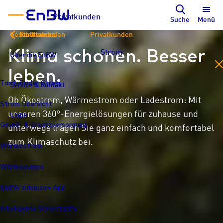
Privatkunden
Suche
Menü
Geschäftskunden
Kommunen
Stadtwerke
Privatkunden
Klima schonen. Besser
Strom
Über die EnBW
Über die EnBW
Über die EnBW
en
leben.
Tarif-Finder Strom
Service & Kontakt
Service & Kontakt
Service & Kontakt
Ob Ökostrom, Wärmestrom oder Ladestrom: Mit
Strom Übersicht
unseren 360°-Energielösungen für zuhause und
Login
Login
Login
Grund- & Ersatzversorgung
unterwegs tragen Sie ganz einfach und komfortabel
zum Klimaschutz bei.
Wärmestrom
Wärmepumpe
EnBW zuhause+ App
Intelligente Stromtarife