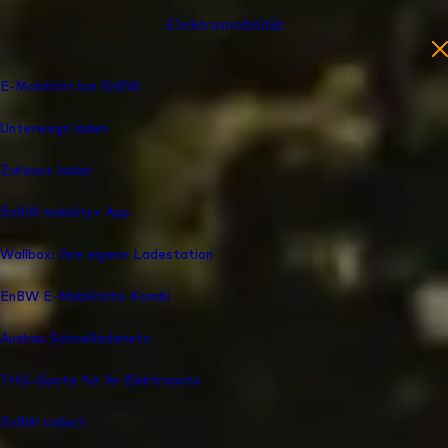
Elektromobilität
en
E-Mobilität bei EnBW
Unterwegs laden
Zuhause laden
EnBW mobility+ App
Wallbox: Ihre eigene Ladestation
EnBW E-Mobilitäts-Kombi
Ausbau Schnellladenetz
THG-Quote für Ihr Elektroauto
EnBW collect