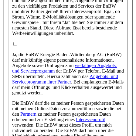
und auf Sie abgestimmten Infos, Angebote und Umfragen
zu den vielfältigen Produkten und Services der EnBW
und ihrer Partner gemäß Ihrem Interessenprofil. Egal, ob
Strom, Wärme, E-Mobilitätslösungen oder spannende
Gewinnspiele - mit Ihrem "Ja" bleiben Sie immer auf dem
neuesten Stand. Diese Abfrage lässt bereits bestehende
Werbeeinwilligungen unberührt.
Ja, die EnBW Energie Baden-Württemberg AG (EnBW)
darf mir künftig eigene personalisierte Informationen,
Angebote sowie Umfragen zum
vielfältigen Angebots-
und Serviceprogramm
der EnBW per Telefon, E-Mail und
SMS übermitteln. Hierzu zählt auch das
Angebots- und
Serviceprogramm
ihrer Partner
. Bei empfangenen E-Mails
darf mein Öffnungs- und Klickverhalten ausgewertet und
genutzt werden.
Die EnBW darf die zu meiner Person gespeicherten Daten
mit meinen Online-Daten zusammenführen sowie die bei
den
Partnern
zu meiner Person gespeicherten Daten
erheben und zur Erstellung eines
Interessenprofil
verwenden. Die EnBW nutzt dieses Profil, um mich
individuell zu beraten. Die EnBW darf mich über die
Möglichkeit informieren, meine Einwilligung zu