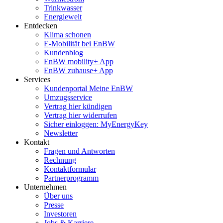
Trinkwasser
Energiewelt
Entdecken
Klima schonen
E-Mobilität bei EnBW
Kundenblog
EnBW mobility+ App
EnBW zuhause+ App
Services
Kundenportal Meine EnBW
Umzugsservice
Vertrag hier kündigen
Vertrag hier widerrufen
Sicher einloggen: MyEnergyKey
Newsletter
Kontakt
Fragen und Antworten
Rechnung
Kontaktformular
Partnerprogramm
Unternehmen
Über uns
Presse
Investoren
Jobs & Karriere