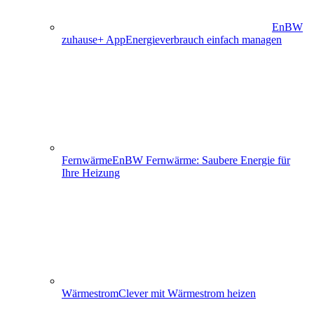
EnBW
zuhause+ App
Energieverbrauch einfach managen
Fernwärme
EnBW Fernwärme: Saubere Energie für
Ihre Heizung
Wärmestrom
Clever mit Wärmestrom heizen