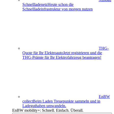
Schnellladenetz
Heute schon die
Schnellladeinfrastruktur von morgen nutzen
THG-
Quote für Ihr Elektroauto
Jetzt registrieren und die
THG-Prämie für Ihr Elektro­fahrzeug beantragen!
EnBW
collect
Beim Laden Treuepunkte sammeln und in
Ladeguthaben umwandeln.
EnBW mobility+: Schnell. Einfach. Überall.