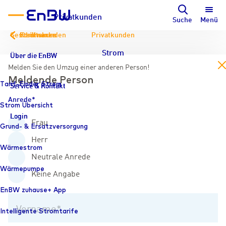
Privatkunden
Suche
Menü
Geschäftskunden
Kommunen
Stadtwerke
Privatkunden
Strom
Über die EnBW
Über die EnBW
Über die EnBW
en
Melden Sie den Umzug einer anderen Person!
Meldende Person
Tarif-Finder Strom
Service & Kontakt
Service & Kontakt
Service & Kontakt
Anrede
Strom Übersicht
Login
Login
Login
Frau
Grund- & Ersatzversorgung
Herr
Wärmestrom
Neutrale Anrede
Wärmepumpe
Keine Angabe
EnBW zuhause+ App
Vorname
Intelligente Stromtarife