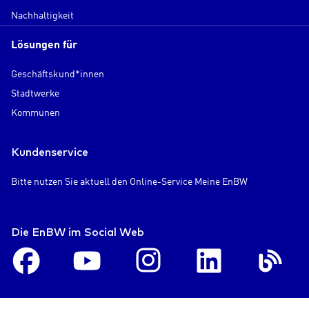
Nachhaltigkeit
Lösungen für
Geschäftskund*innen
Stadtwerke
Kommunen
Kundenservice
Bitte nutzen Sie aktuell den Online-Service Meine EnBW
Die EnBW im Social Web
Facebook
Youtube
Instagram
LinkedIn
En
Blog