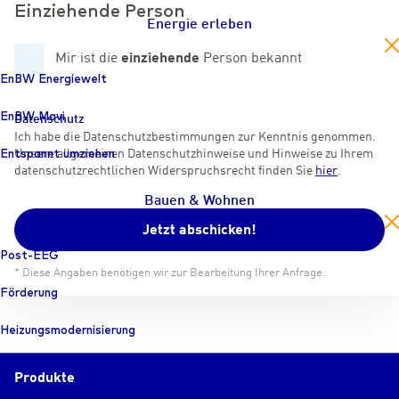
Einziehende Person
Energie erleben
en
Mir ist die
einziehende
Person bekannt
EnBW Energiewelt
EnBW Mavi
Datenschutz
Ich habe die Datenschutzbestimmungen zur Kenntnis genommen.
Entspannt umziehen
Unsere allgemeinen Datenschutzhinweise und Hinweise zu Ihrem
datenschutz­recht­lichen Widerspruchsrecht finden Sie
hier
.
Bauen & Wohnen
en
Jetzt abschicken!
Post-EEG
* Diese Angaben benötigen wir zur Bearbeitung Ihrer Anfrage.
Förderung
Heizungs­modernisierung
Intelligente Messsysteme
Produkte