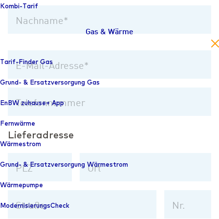
Kombi-Tarif
Nachname
Gas & Wärme
en
Tarif-Finder Gas
E-Mail-Adresse
Grund- & Ersatzversorgung Gas
EnBW zuhause+ App
Telefonnummer
Fernwärme
Lieferadresse
Wärmestrom
Grund- & Ersatzversorgung Wärmestrom
PLZ
Ort
Wärmepumpe
ModernisierungsCheck
Straße
Nr.