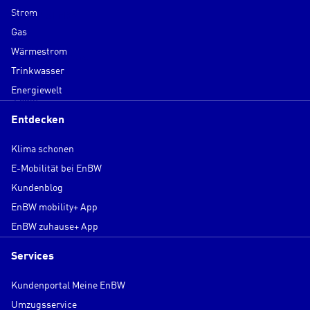
Strom
Über die EnBW
Gas
Wärmestrom
Service & Kontakt
Trinkwasser
Energiewelt
Login
Entdecken
Klima schonen
E-Mobilität bei EnBW
Kundenblog
EnBW mobility+ App
EnBW zuhause+ App
Services
Kundenportal Meine EnBW
Umzugsservice