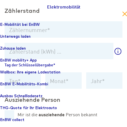
Elektromobilität
Zählerstand
en
E-Mobilität bei EnBW
Zählernummer
Unterwegs laden
Zuhause laden
Zählerstand (kWh) ...
EnBW mobility+ App
Tag der Schlüsselübergabe
Wallbox: Ihre eigene Ladestation
EnBW E-Mobilitäts-Kombi
Ausbau Schnellladenetz
Ausziehende Person
THG-Quote für Ihr Elektroauto
Mir ist die
ausziehende
Person bekannt
EnBW collect