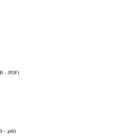
KB
-
.PDF
)
B
-
.pdf
)