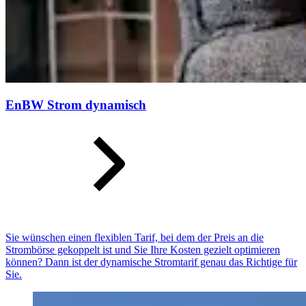
EnBW Strom dynamisch
Sie wünschen einen flexiblen Tarif, bei dem der Preis an die
Strombörse gekoppelt ist und Sie Ihre Kosten gezielt optimieren
können? Dann ist der dynamische Stromtarif genau das Richtige für
Sie.