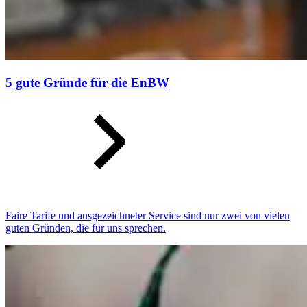
5 gute Gründe für die EnBW
Faire Tarife und ausgezeichneter Service sind nur zwei von vielen
guten Gründen, die für uns sprechen.