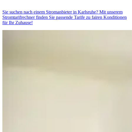
Sie suchen nach einem Stromanbieter in Karlsruhe? Mit unserem
Stromtarifrechner finden Sie passende Tarife zu fairen Konditionen
für Ihr Zuhause!