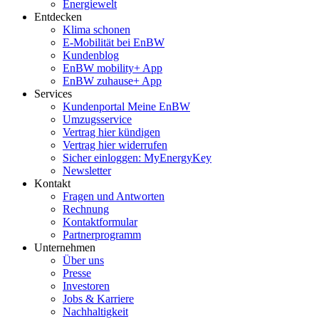
Energiewelt
Entdecken
Klima schonen
E-Mobilität bei EnBW
Kundenblog
EnBW mobility+ App
EnBW zuhause+ App
Services
Kundenportal Meine EnBW
Umzugsservice
Vertrag hier kündigen
Vertrag hier widerrufen
Sicher einloggen: MyEnergyKey
Newsletter
Kontakt
Fragen und Antworten
Rechnung
Kontaktformular
Partnerprogramm
Unternehmen
Über uns
Presse
Investoren
Jobs & Karriere
Nachhaltigkeit