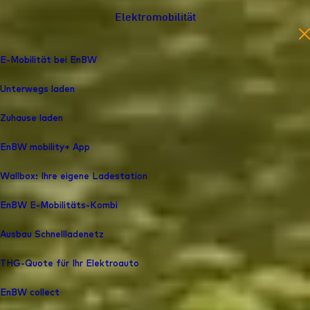
Elektromobilität
en
E-Mobilität bei EnBW
Unterwegs laden
Zuhause laden
EnBW mobility+ App
Wallbox: Ihre eigene Ladestation
EnBW E-Mobilitäts-Kombi
Ausbau Schnellladenetz
THG-Quote für Ihr Elektroauto
EnBW collect