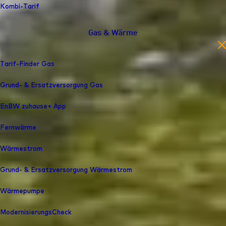
Kombi-Tarif
Gas & Wärme
en
Tarif-Finder Gas
Grund- & Ersatzversorgung Gas
EnBW zuhause+ App
Fernwärme
Wärmestrom
Grund- & Ersatzversorgung Wärmestrom
Wärmepumpe
ModernisierungsCheck