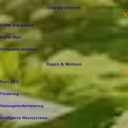
Energie erleben
en
EnBW Energiewelt
EnBW Mavi
Entspannt umziehen
Bauen & Wohnen
en
Post-EEG
Förderung
Heizungs­modernisierung
Intelligente Messsysteme