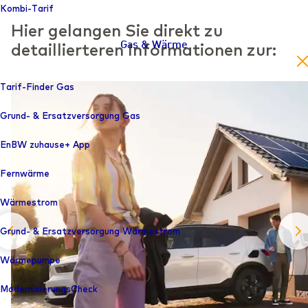
Kombi-Tarif
Hier gelangen Sie direkt zu
detaillierteren Informationen zur:
Gas & Wärme
en
Tarif-Finder Gas
Grund- & Ersatzversorgung Gas
EnBW zuhause+ App
Fernwärme
Wärmestrom
Grund- & Ersatzversorgung Wärmestrom
Wärmepumpe
ModernisierungsCheck