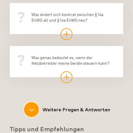
Was ändert sich konkret zwischen §14a
EnWG alt und §14a EnWG neu?
Was genau bedeutet es, wenn der
Netzbetreiber meine Geräte steuern kann?
Werden bei mir Zuhause immer alle
Hat die Dimmung von steuerbaren Geräten
steuerbaren Geräte gleichzeitig gedimmt?
auch Auswirkungen auf meinen
Weitere Fragen & Antworten
Haushaltsstrom?
Tipps und Empfehlungen