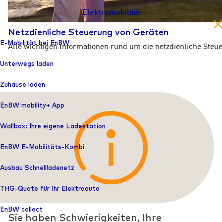
Elektromobilität
en
Netzdienliche Steuerung von Geräten
E-Mobilität bei EnBW
Alle wichtigen Informationen rund um die netzdienliche Ste
Unterwegs laden
Zuhause laden
EnBW mobility+ App
Wallbox: Ihre eigene Ladestation
EnBW E-Mobilitäts-Kombi
Ausbau Schnellladenetz
THG-Quote für Ihr Elektroauto
EnBW collect
Sie haben Schwierigkeiten, Ihre