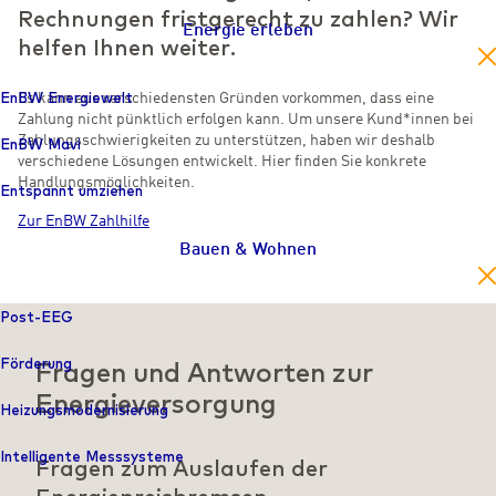
Rechnungen fristgerecht zu zahlen? Wir
Energie erleben
helfen Ihnen weiter.
en
EnBW Energiewelt
Es kann aus verschiedensten Gründen vorkommen, dass eine
Zahlung nicht pünktlich erfolgen kann. Um unsere Kund*innen bei
Zahlungsschwierigkeiten zu unterstützen, haben wir deshalb
EnBW Mavi
verschiedene Lösungen entwickelt. Hier finden Sie konkrete
Handlungsmöglichkeiten.
Entspannt umziehen
Zur EnBW Zahlhilfe
Bauen & Wohnen
en
Post-EEG
Förderung
Fragen und Antworten zur
Energieversorgung
Heizungs­modernisierung
Intelligente Messsysteme
Fragen zum Auslaufen der