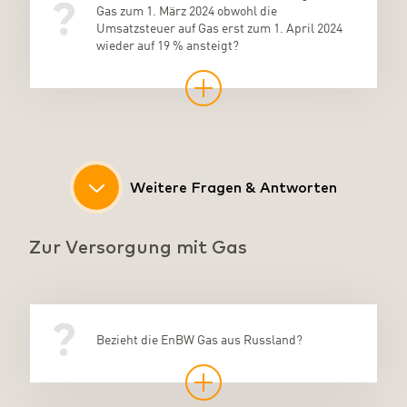
Gas zum 1. März 2024 obwohl die
Umsatzsteuer auf Gas erst zum 1. April 2024
wieder auf 19 % ansteigt?
Habe ich durch die Anpassung des
Kann ich meinen Abschlag trotz der
Ich habe meine Rechnung erhalten.
Muss ich vor der Erhöhung der
Ich habe meine Gasrechnung erhalten. Ist da
Abschlags bzw. die Erhöhung der
Erhöhung durch die EnBW wieder ändern?
Inwiefern wurde die Umsatzsteuer­senkung
Umsatzsteuer meinen Zählerstand ablesen?
schon der erhöhte Umsatzsteuersatz von 19
Weitere Fragen & Antworten
Umsatzsteuer ein Sonderkündigungsrecht?
von 7 % darin berücksichtigt?
% drin?
Zur Versorgung mit Gas
Bezieht die EnBW Gas aus Russland?