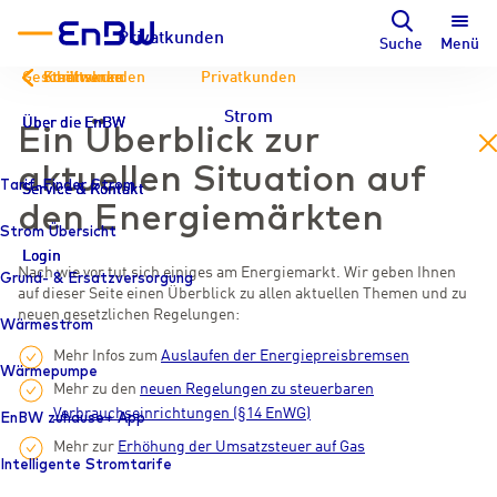
Privatkunden
Suche
Menü
Geschäftskunden
Kommunen
Stadtwerke
Privatkunden
Strom
Über die EnBW
Über die EnBW
Über die EnBW
Ein Überblick zur
en
aktuellen Situation auf
Tarif-Finder Strom
Service & Kontakt
Service & Kontakt
Service & Kontakt
den Energiemärkten
Strom Übersicht
Login
Login
Login
Nach wie vor tut sich einiges am Energiemarkt. Wir geben Ihnen
Grund- & Ersatzversorgung
auf dieser Seite einen Überblick zu allen aktuellen Themen und zu
neuen gesetzlichen Regelungen:
Wärmestrom
Mehr Infos zum
Auslaufen der Energiepreisbremsen
Wärmepumpe
Mehr zu den
neuen Regelungen zu steuerbaren
Verbrauchseinrichtungen (§14 EnWG)
EnBW zuhause+ App
Mehr zur
Erhöhung der Umsatzsteuer auf Gas
Intelligente Stromtarife