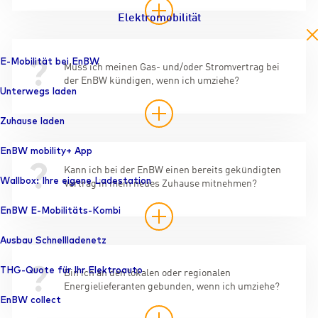
Elektromobilität
en
E-Mobilität bei EnBW
Muss ich meinen Gas- und/oder Stromvertrag bei
der EnBW kündigen, wenn ich umziehe?
Unterwegs laden
Zuhause laden
EnBW mobility+ App
Kann ich bei der EnBW einen bereits gekündigten
Wallbox: Ihre eigene Ladestation
Vertrag in mein neues Zuhause mitnehmen?
EnBW E-Mobilitäts-Kombi
Ausbau Schnellladenetz
THG-Quote für Ihr Elektroauto
Bin ich an den lokalen oder regionalen
Energielieferanten gebunden, wenn ich umziehe?
EnBW collect