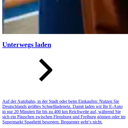
Unterwegs laden
Auf der Autobahn, in der Stadt oder beim Einkaufen: Nutzen Sie
Deutschlands größtes Schnellladenetz. Damit laden wir Ihr E-Auto
in nur 20 Minuten für bis zu 400 km Reichweite auf, während Sie
sich ein Päuschen zwischen Flensburg und Freiburg gönnen oder im
Supermarkt Spaghetti besorgen. Bequemer geht‘s nicht.