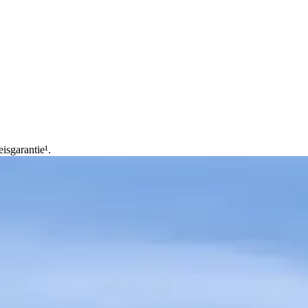
isgarantie¹.